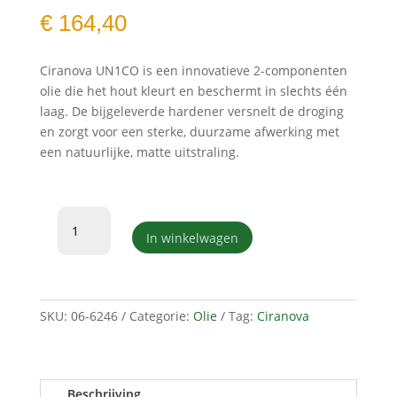
€
164,40
Ciranova UN1CO is een innovatieve 2-componenten
olie die het hout kleurt en beschermt in slechts één
laag. De bijgeleverde hardener versnelt de droging
en zorgt voor een sterke, duurzame afwerking met
een natuurlijke, matte uitstraling.
Ciranova
un1co
In winkelwagen
chocolat
7255
+
hardener
SKU:
06-6246
Categorie:
Olie
Tag:
Ciranova
1,3L
aantal
Beschrijving