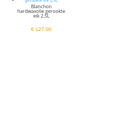
Blanchon
hardwaxolie gerookte
eik 2,5L
€
127,00
Schrijf je in op onze
nieuwsbrief
Mis niets! Schrijf je vandaag nog in voor onze
nieuwsbrief en blijf op de hoogte van exclusieve
deals, handige tips, workshops of de nieuwste trends