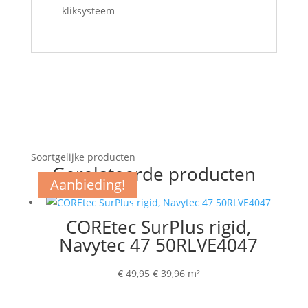
kliksysteem
Soortgelijke producten
Gerelateerde producten
Aanbieding!
Aanbieding!
Aanbieding!
Aanbieding!
Aanbieding!
COREtec SurPlus rigid,
Navytec 47 50RLVE4047
Oorspronkelijke
Huidige
€
49,95
€
39,96
m²
prijs
prijs