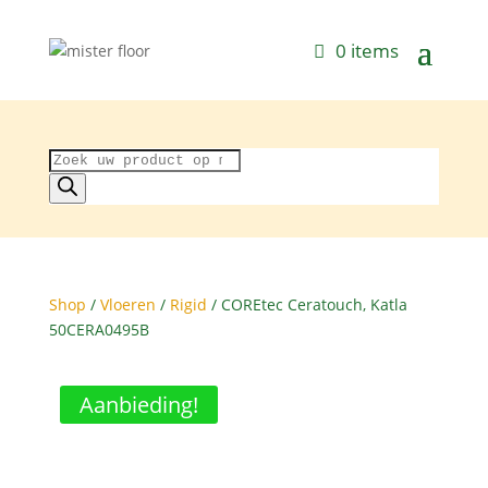
0 items
Producten
zoeken
Shop
/
Vloeren
/
Rigid
/ COREtec Ceratouch, Katla
50CERA0495B
Aanbieding!