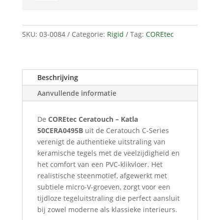
Katla
50CERA0495B
aantal
SKU:
03-0084
Categorie:
Rigid
Tag:
COREtec
Beschrijving
Aanvullende informatie
De
COREtec Ceratouch – Katla
50CERA0495B
uit de Ceratouch C-Series
verenigt de authentieke uitstraling van
keramische tegels met de veelzijdigheid en
het comfort van een PVC-klikvloer. Het
realistische steenmotief, afgewerkt met
subtiele micro-V-groeven, zorgt voor een
tijdloze tegeluitstraling die perfect aansluit
bij zowel moderne als klassieke interieurs.