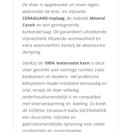
De vloer is opgebouwd uit zeven lagen,
waaronder de kras- en slijtvaste
CERAGUARD-toplaag
, de stabiele
Mineral
Core®
en een geïntegreerde
kurkonderlaag. Dit garandeert uitstekende
slijtvastheid, blijvende vormvastheid en
extra wooncomfort dankzij de akoestische
demping.
Dankzij de
100% watervaste kern
is deze
vloer geschikt voor vochtige ruimtes zoals
badkamers en keukens. Het praktische
kliksysteem maakt installatie eenvoudig en
snel, terwijl de vloer volledig
onderhoudsvriendelijk is en compatibel
met vloerverwarming en -koeling. Zo biedt
de COREtec Ceratouch Katla 50CERA0495B
een duurzame, stijlvolle en
gebruiksvriendelijke oplossing voor zowel
residentiële als projectmatige