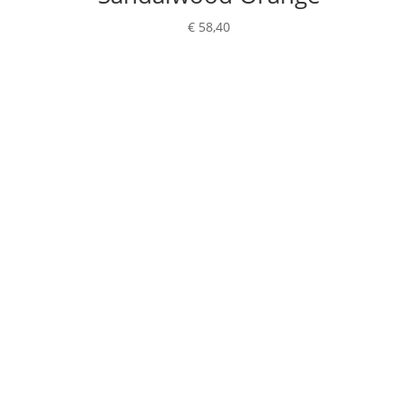
€
58,40
Schrijf je in op onze
nieuwsbrief
Mis niets! Schrijf je vandaag nog in voor onze
nieuwsbrief en blijf op de hoogte van exclusieve
deals, handige tips, workshops of de nieuwste trends
in parket-, laminaat- en rigid-vloeren.