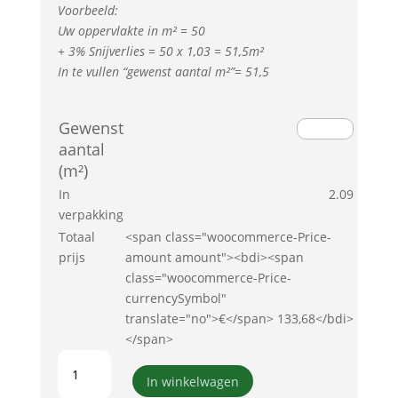
Voorbeeld:
Uw oppervlakte in m² = 50
+ 3% Snijverlies = 50 x 1,03 = 51,5m²
In te vullen “gewenst aantal m²”= 51,5
Gewenst
aantal
(m²)
In
2.09
verpakking
Totaal
<span class="woocommerce-Price-
prijs
amount amount"><bdi><span
class="woocommerce-Price-
currencySymbol"
translate="no">€</span> 133,68</bdi>
</span>
COREtec
Ceratouch,
In winkelwagen