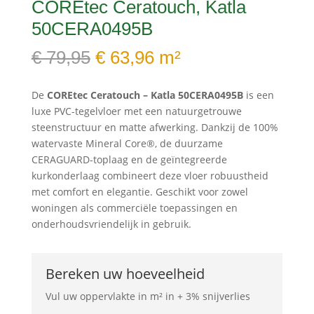
COREtec Ceratouch, Katla
50CERA0495B
Oorspronkelijke
Huidige
€
79,95
€
63,96
m²
prijs
prijs
was:
is:
De
COREtec Ceratouch – Katla 50CERA0495B
is een
€ 79,95.
€ 63,96.
luxe PVC-tegelvloer met een natuurgetrouwe
steenstructuur en matte afwerking. Dankzij de 100%
watervaste Mineral Core®, de duurzame
CERAGUARD-toplaag en de geïntegreerde
kurkonderlaag combineert deze vloer robuustheid
met comfort en elegantie. Geschikt voor zowel
woningen als commerciële toepassingen en
onderhoudsvriendelijk in gebruik.
Bereken uw hoeveelheid
Vul uw oppervlakte in m² in + 3% snijverlies