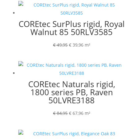
was:
is:
€ 49,95.
€ 39,96.
COREtec SurPlus rigid, Royal
Walnut 85 50RLV3585
Oorspronkelijke
Huidige
€
49,95
€
39,96
m²
prijs
prijs
was:
is:
€ 49,95.
€ 39,96.
COREtec Naturals rigid,
1800 series PB, Raven
50LVRE3188
Oorspronkelijke
Huidige
€
84,95
€
67,96
m²
prijs
prijs
was:
is:
€ 84,95.
€ 67,96.