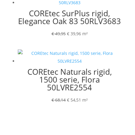
COREtec SurPlus rigid,
Elegance Oak 83 50RLV3683
Oorspronkelijke
Huidige
€
49,95
€
39,96
m²
prijs
prijs
was:
is:
€ 49,95.
€ 39,96.
COREtec Naturals rigid,
1500 serie, Flora
50LVRE2554
Oorspronkelijke
Huidige
€
68,14
€
54,51
m²
prijs
prijs
was:
is:
€ 68,14.
€ 54,51.