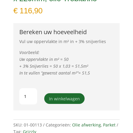
€
116,90
Bereken uw hoeveelheid
Vul uw oppervlakte in m² in + 3% snijverlies
Voorbeeld:
Uw oppervlakte in m² = 50
+ 3% Snijverlies = 50 x 1,03 = 51,5m²
In te vullen “gewenst aantal m²”= 51,5
Grizzly
parket,
In winkelwagen
Eik
classic,
15/3
x
SKU:
01-00113
Categorieën:
Olie afwerking
,
Parket
220mm,
Tag:
Grizzly