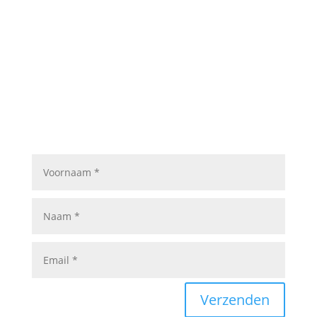
Schrijf je in op onze
nieuwsbrief
Mis niets! Schrijf je vandaag nog in voor onze
nieuwsbrief en blijf op de hoogte van exclusieve
deals, handige tips, workshops of de nieuwste trends
in parket-, laminaat- en rigid-vloeren.
Verzenden