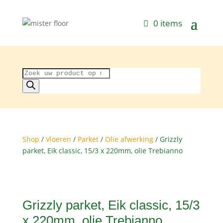
0 items
Producten
zoeken
Shop
/
Vloeren
/
Parket
/
Olie afwerking
/ Grizzly
parket, Eik classic, 15/3 x 220mm, olie Trebianno
Grizzly parket, Eik classic, 15/3
x 220mm, olie Trebianno