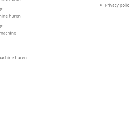
Privacy poli
ger
hine huren
ger
lmachine
machine huren