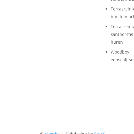
Terrasreini
borstelmac
Terrasreini
kantborste
huren
Woodboy
eenschijfs
©
Vloerist
|
Webdesign by
SterX