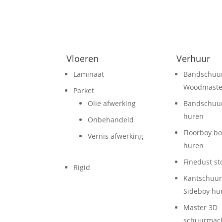
Vloeren
Verhuur
Laminaat
Bandschuu
Woodmaste
Parket
Olie afwerking
Bandschuu
huren
Onbehandeld
Floorboy b
Vernis afwerking
huren
Finedust st
Rigid
Kantschuu
Sideboy hu
Master 3D
schuurmac