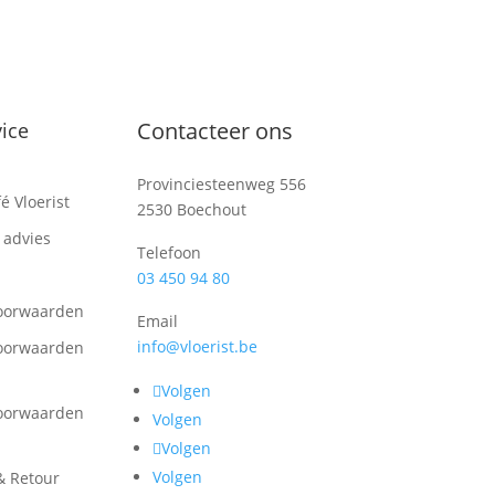
Contacteer ons
ice
Provinciesteenweg 556
é Vloerist
2530 Boechout
 advies
Telefoon
03 450 94 80
oorwaarden
Email
info@vloerist.be
oorwaarden
Volgen
oorwaarden
Volgen
Volgen
Volgen
& Retour