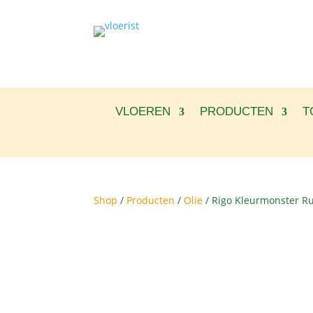
VLOEREN
PRODUCTEN
T
Shop
/
Producten
/
Olie
/ Rigo Kleurmonster R