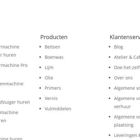
Producten
Klantenserv
rmachine
Beitsen
Blog
r huren
Boenwas
Atelier & Caf
rmachine Pro
Lijm
Doe-het-zelf
Olie
Over ons
oenmachine
Primers
Algemene v
Vernis
Algemene v
ofzuiger huren
verhuur
Vulmiddelen
rmachine
Algemene v
ren
plaatsing
Leveringen 
hine huren