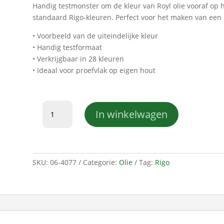
Handig testmonster om de kleur van Royl olie vooraf op h
standaard Rigo-kleuren. Perfect voor het maken van een 
• Voorbeeld van de uiteindelijke kleur
• Handig testformaat
• Verkrijgbaar in 28 kleuren
• Ideaal voor proefvlak op eigen hout
Rigo
In winkelwagen
Kleurmonster
Ruthless
W19
aantal
SKU:
06-4077
Categorie:
Olie
Tag:
Rigo