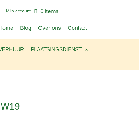
0 items
Mijn account
Home
Blog
Over ons
Contact
VERHUUR
PLAATSINGSDIENST
s W19