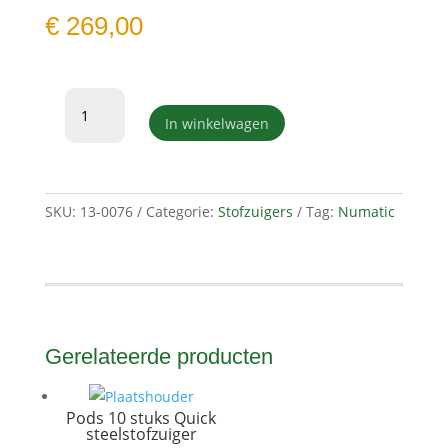
€
269,00
Stofzuiger
Hetty
In winkelwagen
Compact
HET160-
11
roze
SKU:
13-0076
Categorie:
Stofzuigers
Tag:
Numatic
met
kit
AS0
aantal
Gerelateerde producten
Pods 10 stuks Quick
steelstofzuiger