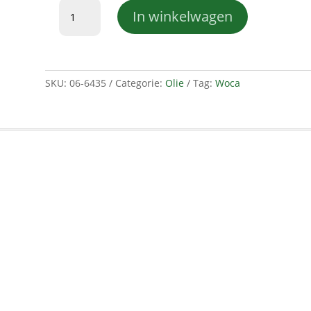
Woca
In winkelwagen
diamond
oil
active
Carbon
Black
SKU:
06-6435
Categorie:
Olie
Tag:
Woca
1l
aantal