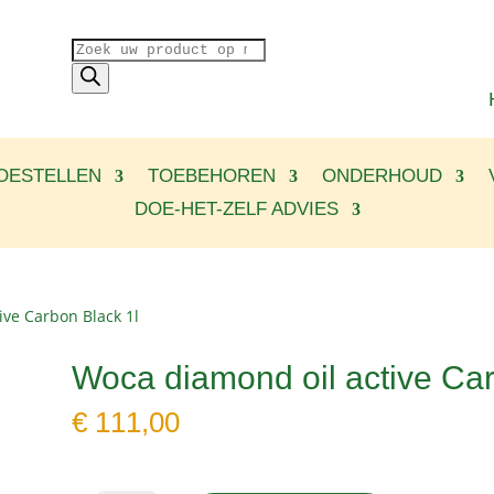
Producten
zoeken
OESTELLEN
TOEBEHOREN
ONDERHOUD
DOE-HET-ZELF ADVIES
ive Carbon Black 1l
Woca diamond oil active Car
€
111,00