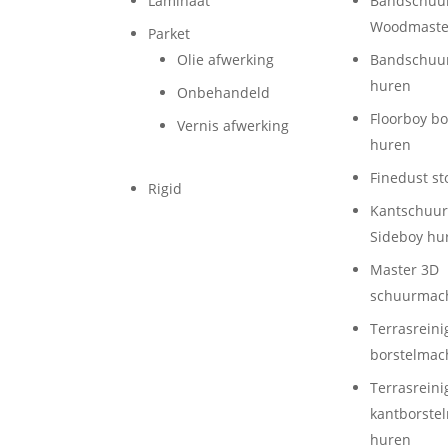
Laminaat
Bandschuu
Woodmaste
Parket
Olie afwerking
Bandschuu
huren
Onbehandeld
Floorboy b
Vernis afwerking
huren
Finedust st
Rigid
Kantschuu
Sideboy hu
Master 3D
schuurmac
Terrasreini
borstelmac
Terrasreini
kantborste
huren