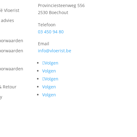
Provinciesteenweg 556
é Vloerist
2530 Boechout
 advies
Telefoon
03 450 94 80
oorwaarden
Email
info@vloerist.be
oorwaarden
Volgen
oorwaarden
Volgen
Volgen
Volgen
& Retour
Volgen
cy