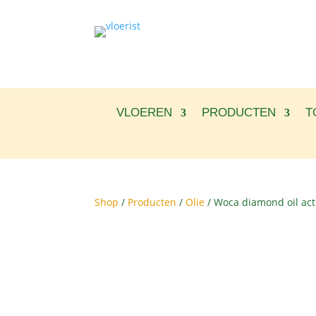
VLOEREN
PRODUCTEN
T
Shop
/
Producten
/
Olie
/ Woca diamond oil act