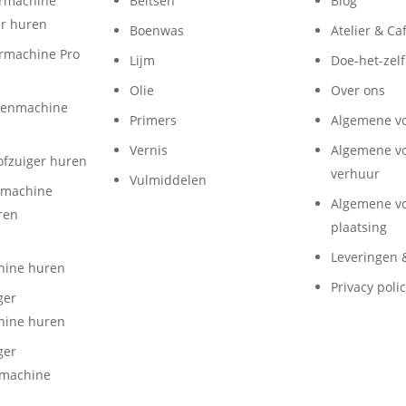
rmachine
Beitsen
Blog
r huren
Boenwas
Atelier & Caf
rmachine Pro
Lijm
Doe-het-zelf
Olie
Over ons
oenmachine
Primers
Algemene v
Vernis
Algemene v
ofzuiger huren
verhuur
Vulmiddelen
rmachine
Algemene v
ren
plaatsing
Leveringen 
hine huren
Privacy poli
ger
hine huren
ger
lmachine