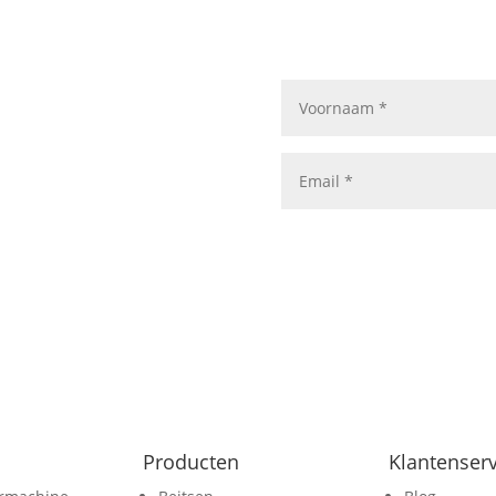
wsbrief
nieuwsbrief en blijf op de
rkshops of de nieuwste trends
Producten
Klantenserv