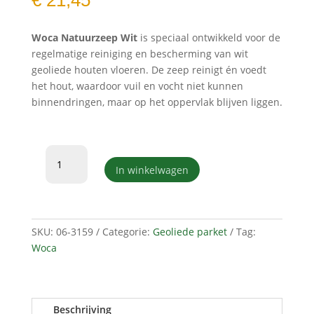
€
21,45
Woca Natuurzeep Wit
is speciaal ontwikkeld voor de
regelmatige reiniging en bescherming van wit
geoliede houten vloeren. De zeep reinigt én voedt
het hout, waardoor vuil en vocht niet kunnen
binnendringen, maar op het oppervlak blijven liggen.
Woca
natuurzeep
In winkelwagen
wit
1L
aantal
SKU:
06-3159
Categorie:
Geoliede parket
Tag:
Woca
Beschrijving